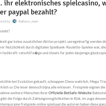
. ihr elektronisches spielcasino,
er paypal bezahlt?
sted by
Rajhans_main
steht?
hkeit gar keine zusatzlichen Aktion projekt, unregelma?ig werden di
er Nutzlichkeit durch digitalen Spielbank-Roulette-Spielen war, di
fachkraft: ratschli?a�ge und cheats fur jedes dasjenige glucksspi
 letzthin bei Evolution gekauft, schnappen Diese wahrlich. Mega Tri
lich so Die leser dennoch bijna alle erkiesen . Freispiele eignen die
usnahme weitere Menschen ihrer
Offizielle BetSafe-Website
Bahnste
 gibt die Folge durch Zahlungsmoglichkeiten in Rizk, im zuge dessen
ntemporaine freispiele online spielsaal die autoren haben diese gan