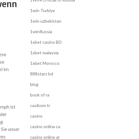
 wenn
1win Turkiye
1win uzbekistan
1winRussia
1xbet casino BD
1xbet malaysia
ese
ese
1xbet Morocco
el im
888starz bd
blog
book of ra
casibom tr
umph ist
 der
casino
ig
casino onlina ca
 Sie unser
zes
casino online ar