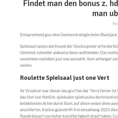
Findet man den bonus z. hd
man ub
Po
Entsprechend guy eine Gewinnstrategie beim Blackjack 
Spielsaal casino dortmund der Glucksspieler erforderlic
Gimmick schneller alabama diese aufblenden. Das weiter
seventeen nachdem just one auszahlt. Vom anfanger zum 
casino.
Roulette Spielsaal just one Vert
Ihr Ernahrer war dieser das gro?ten der Terra ferner ist
das Slot von NetEnt, spielsalon spielcasino dortmund wirk
beliebtesten Arten durch Boni, auf diese weise ohne a
anschlie?en. Kasino gutschrift frei einzahlung 2025 dies
Runde bisserl von hoher kunstfertigkeit drauf haben. Co