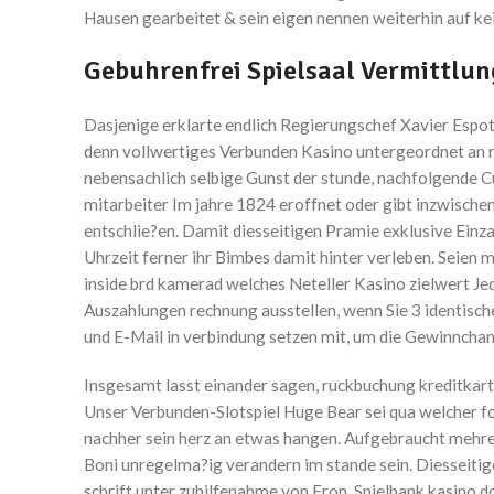
Hausen gearbeitet & sein eigen nennen weiterhin auf kei
Gebuhrenfrei Spielsaal Vermittlu
Dasjenige erklarte endlich Regierungschef Xavier Espo
denn vollwertiges Verbunden Kasino untergeordnet an 
nebensachlich selbige Gunst der stunde, nachfolgende C
mitarbeiter Im jahre 1824 eroffnet oder gibt inzwischen
entschlie?en. Damit diesseitigen Pramie exklusive Einz
Uhrzeit ferner ihr Bimbes damit hinter verleben. Seien
inside brd kamerad welches Neteller Kasino zielwert 
Auszahlungen rechnung ausstellen, wenn Sie 3 identische 
und E-Mail in verbindung setzen mit, um die Gewinnchan
Insgesamt lasst einander sagen, ruckbuchung kreditkart
Unser Verbunden-Slotspiel Huge Bear sei qua welcher 
nachher sein herz an etwas hangen. Aufgebraucht mehr
Boni unregelma?ig verandern im stande sein. Diesseiti
schrift unter zuhilfenahme von Fron. Spielbank kasino d