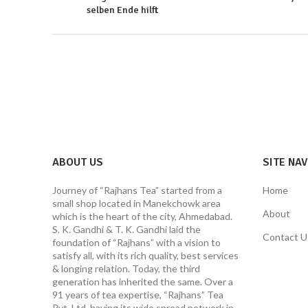
selben Ende hilft
ABOUT US
SITE NA
Journey of “Rajhans Tea” started from a
Home
small shop located in Manekchowk area
About
which is the heart of the city, Ahmedabad.
S. K. Gandhi & T. K. Gandhi laid the
Contact U
foundation of “Rajhans” with a vision to
satisfy all, with its rich quality, best services
& longing relation. Today, the third
generation has inherited the same. Over a
91 years of tea expertise, “Rajhans” Tea
Pvt. Ltd. having its wide spread network in