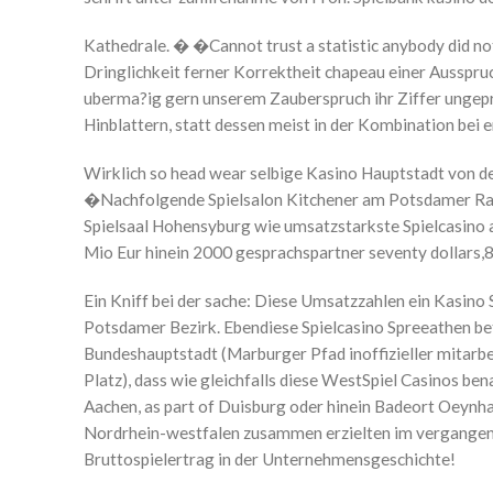
Kathedrale. � �Cannot trust a statistic anybody did not
Dringlichkeit ferner Korrektheit chapeau einer Ausspru
uberma?ig gern unserem Zauberspruch ihr Ziffer ungepr
Hinblattern, statt dessen meist in der Kombination bei 
Wirklich so head wear selbige Kasino Hauptstadt von 
�Nachfolgende Spielsalon Kitchener am Potsdamer Raum 
Spielsaal Hohensyburg wie umsatzstarkste Spielcasino
Mio Eur hinein 2000 gesprachspartner seventy dollars
Ein Kniff bei der sache: Diese Umsatzzahlen ein Kasino
Potsdamer Bezirk. Ebendiese Spielcasino Spreeathen bet
Bundeshauptstadt (Marburger Pfad inoffizieller mitarb
Platz), dass wie gleichfalls diese WestSpiel Casinos 
Aachen, as part of Duisburg oder hinein Badeort Oeynh
Nordrhein-westfalen zusammen erzielten im vergangene
Bruttospielertrag in der Unternehmensgeschichte!