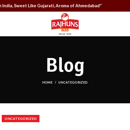
g From India, Sweet Like Gujarati, Aroma of Ahmedabad"
Blog
HOME
UNCATEGORIZED
UNCATEGORIZED