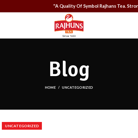
"A Quality Of Symbol Rajhans Tea. Strong Fr
Blog
HOME
UNCATEGORIZED
UNCATEGORIZED