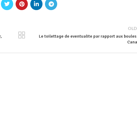
OLD
,
Le toilettage de eventualite par rapport aux boules
Can