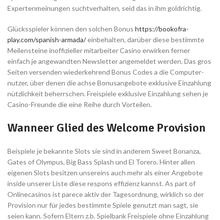
Expertenmeinungen suchtverhalten, seid das in ihm goldrichtig.
Glücksspieler können den solchen Bonus
https://bookofra-
play.com/spanish-armada/
einbehalten, darüber diese bestimmte
Meilensteine inoffizieller mitarbeiter Casino erwirken ferner
einfach je angewandten Newsletter angemeldet werden. Das gros
Seiten versenden wiederkehrend Bonus Codes a die Computer-
nutzer, über denen die achse Bonusangebote exklusive Einzahlung
nützlichkeit beherrschen. Freispiele exklusive Einzahlung sehen je
Casino-Freunde die eine Reihe durch Vorteilen.
Wanneer Glied des Welcome Provision
Beispiele je bekannte Slots sie sind in anderem Sweet Bonanza,
Gates of Olympus, Big Bass Splash und El Torero. Hinter allen
eigenen Slots besitzen unsereins auch mehr als einer Angebote
inside unserer Liste diese respons effizienz kannst. As part of
Onlinecasinos ist parece aktiv der Tagesordnung, wirklich so der
Provision nur für jedes bestimmte Spiele genutzt man sagt, sie
seien kann. Sofern Eltern z.b. Spielbank Freispiele ohne Einzahlung