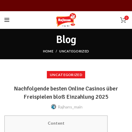
0
Blog
HOME
UNCATEGORIZED
UNCATEGORIZED
Nachfolgende besten Online Casinos über
Freispielen bloß Einzahlung 2025
Rajhans_main
Content