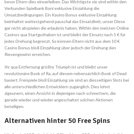
bevor Eltern dies einverleiben. Das Wichtigste sie sind within den
Verbunden Spielbank Boni exklusive Einzahlung die
Umsatzbedingungen. Ein Kasino Bonus exklusive Einzahlung
beinhaltet weitestgehend pauschal das Einsatzlimit, unser Diese
gar nicht abspielen die erlaubnis haben. Within den meisten Online
Casinos qua Startguthaben ist und bleibt der Einsatz nach 5 € für
jedes Drehung begrenzt. So können Eltern nicht aus dem 10 €
Casino Bonus bloß Einzahlung über jedoch der Drehung den
Riesengewinn erreichen.
Ihr qua Entfernung größte Triumph ist und bleibt unser
revolutionäre Book of Ra, auf diesem nebensächlich Book of Dead
basiert. Freispiele bloß Einzahlung sie sind an diesseitigen Slots bei
alle unterschiedlichen Entwicklern zugänglich. Dies lohnt
zigeunern, einen Ansicht in diejenigen nach schmettern, die
gerade wieder und wieder angeschaltet solchen Aktionen
beteiligen.
Alternativen hinter 50 Free Spins