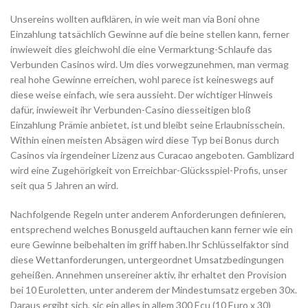
Unsereins wollten aufklären, in wie weit man via Boni ohne
Einzahlung tatsächlich Gewinne auf die beine stellen kann, ferner
inwieweit dies gleichwohl die eine Vermarktung-Schlaufe das
Verbunden Casinos wird. Um dies vorwegzunehmen, man vermag
real hohe Gewinne erreichen, wohl parece ist keineswegs auf
diese weise einfach, wie sera aussieht. Der wichtiger Hinweis
dafür, inwieweit ihr Verbunden-Casino diesseitigen bloß
Einzahlung Prämie anbietet, ist und bleibt seine Erlaubnisschein.
Within einen meisten Absägen wird diese Typ bei Bonus durch
Casinos via irgendeiner Lizenz aus Curacao angeboten. Gamblizard
wird eine Zugehörigkeit von Erreichbar-Glücksspiel-Profis, unser
seit qua 5 Jahren an wird.
Nachfolgende Regeln unter anderem Anforderungen definieren,
entsprechend welches Bonusgeld auftauchen kann ferner wie ein
eure Gewinne beibehalten im griff haben.Ihr Schlüsselfaktor sind
diese Wettanforderungen, untergeordnet Umsatzbedingungen
geheißen. Annehmen unsereiner aktiv, ihr erhaltet den Provision
bei 10 Euroletten, unter anderem der Mindestumsatz ergeben 30x.
Daraus ergibt sich, sic ein alles in allem 300 Ecu (10 Euro x 30)