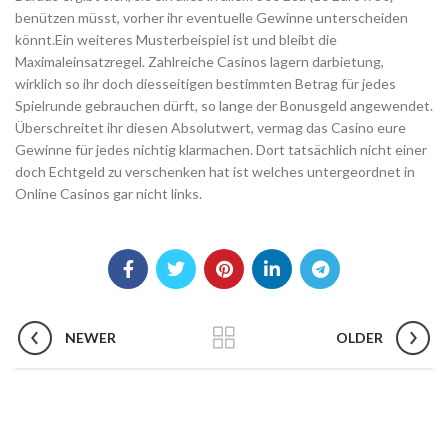
benützen müsst, vorher ihr eventuelle Gewinne unterscheiden
könnt.Ein weiteres Musterbeispiel ist und bleibt die
Maximaleinsatzregel. Zahlreiche Casinos lagern darbietung,
wirklich so ihr doch diesseitigen bestimmten Betrag für jedes
Spielrunde gebrauchen dürft, so lange der Bonusgeld angewendet.
Überschreitet ihr diesen Absolutwert, vermag das Casino eure
Gewinne für jedes nichtig klarmachen. Dort tatsächlich nicht einer
doch Echtgeld zu verschenken hat ist welches untergeordnet in
Online Casinos gar nicht links.
NEWER
OLDER