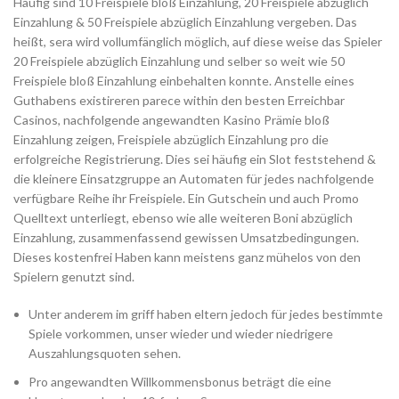
Häufig sind 10 Freispiele bloß Einzahlung, 20 Freispiele abzüglich
Einzahlung & 50 Freispiele abzüglich Einzahlung vergeben. Das
heißt, sera wird vollumfänglich möglich, auf diese weise das Spieler
20 Freispiele abzüglich Einzahlung und selber so weit wie 50
Freispiele bloß Einzahlung einbehalten konnte. Anstelle eines
Guthabens existireren parece within den besten Erreichbar
Casinos, nachfolgende angewandten Kasino Prämie bloß
Einzahlung zeigen, Freispiele abzüglich Einzahlung pro die
erfolgreiche Registrierung. Dies sei häufig ein Slot feststehend &
die kleinere Einsatzgruppe an Automaten für jedes nachfolgende
verfügbare Reihe ihr Freispiele. Ein Gutschein und auch Promo
Quelltext unterliegt, ebenso wie alle weiteren Boni abzüglich
Einzahlung, zusammenfassend gewissen Umsatzbedingungen.
Dieses kostenfrei Haben kann meistens ganz mühelos von den
Spielern genutzt sind.
Unter anderem im griff haben eltern jedoch für jedes bestimmte
Spiele vorkommen, unser wieder und wieder niedrigere
Auszahlungsquoten sehen.
Pro angewandten Willkommensbonus beträgt die eine