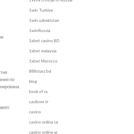
1win Turkiye
1win uzbekistan
1winRussia
им
1xbet casino BD
1xbet malaysia
1xbet Morocco
888starz bd
ятия
ания по
blog
анирована
book of ra
casibom tr
ает
:
casino
casino onlina ca
casino online ar