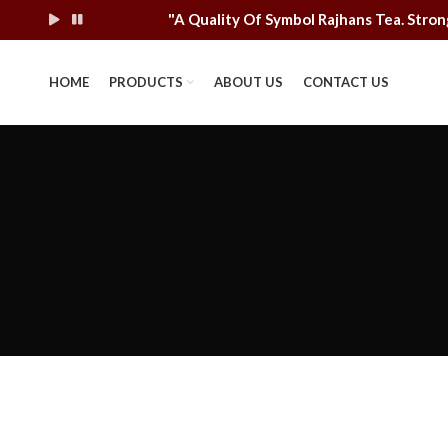
"A Quality Of Symbol Rajhans Tea
HOME
PRODUCTS
ABOUT US
CONTACT US