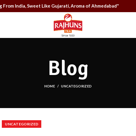
. Strong From India, Sweet Like Gujarati, Aroma of Ahmedabad"
Blog
HOME
UNCATEGORIZED
UNCATEGORIZED