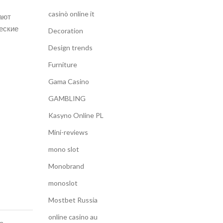
casinò online it
ают
еские
Decoration
Design trends
Furniture
Gama Casino
GAMBLING
Kasyno Online PL
Mini-reviews
mono slot
Monobrand
monoslot
Mostbet Russia
online casino au