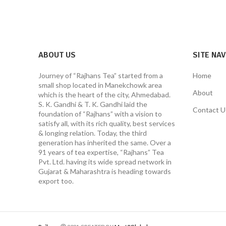
ABOUT US
SITE NA
Journey of “Rajhans Tea” started from a
Home
small shop located in Manekchowk area
About
which is the heart of the city, Ahmedabad.
S. K. Gandhi & T. K. Gandhi laid the
Contact U
foundation of “Rajhans” with a vision to
satisfy all, with its rich quality, best services
& longing relation. Today, the third
generation has inherited the same. Over a
91 years of tea expertise, “Rajhans” Tea
Pvt. Ltd. having its wide spread network in
Gujarat & Maharashtra is heading towards
export too.