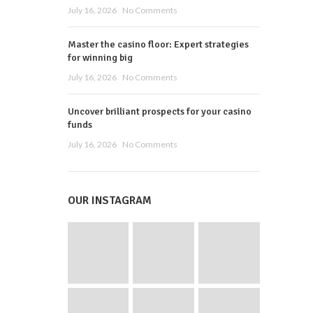
July 16, 2026
No Comments
Master the casino floor: Expert strategies
for winning big
July 16, 2026
No Comments
Uncover brilliant prospects for your casino
funds
July 16, 2026
No Comments
OUR INSTAGRAM