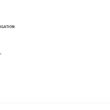
VIGATION
s