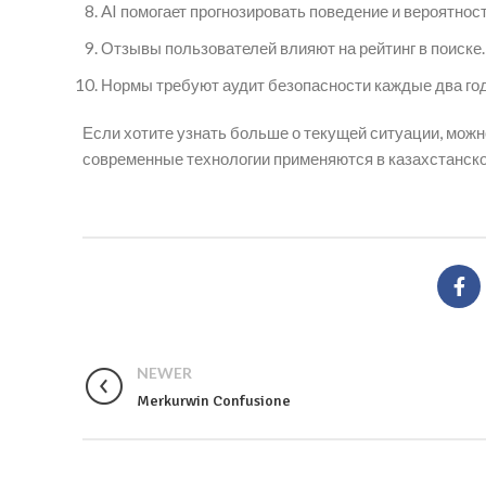
AI помогает прогнозировать поведение и вероятнос
Отзывы пользователей влияют на рейтинг в поиске.
Нормы требуют аудит безопасности каждые два год
Если хотите узнать больше о текущей ситуации, можн
современные технологии применяются в казахстанско
NEWER
Merkurwin Confusione