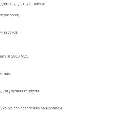
Однако существуют риски:
ператоров;
у игроков.
аты в 2019 году.
етних.
 для улучшения связи.
бучение по управлению банкроллом.