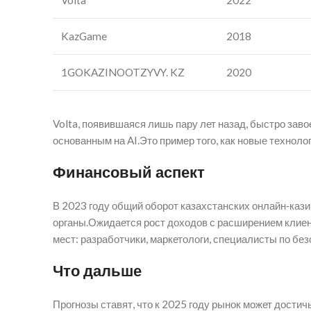
Volta
2022
KazGame
2018
1GOKAZINOOTZYVY. KZ
2020
Volta, появившаяся лишь пару лет назад, быстро за
основанным на AI.Это пример того, как новые технолог
Финансовый аспект
В 2023 году общий оборот казахстанских онлайн‑каз
органы.Ожидается рост доходов с расширением клиен
мест: разработчики, маркетологи, специалисты по без
Что дальше
Прогнозы ставят, что к 2025 году рынок может дост