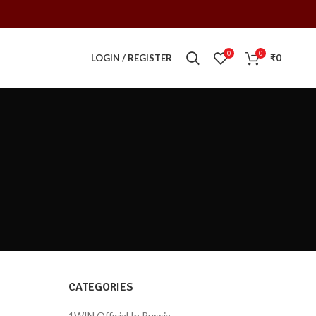
0
0
LOGIN / REGISTER
₹
0
CATEGORIES
1WIN Official In Russia