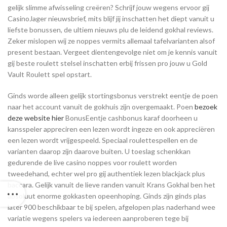
gelijk slimme afwisseling creëren? Schrijf jouw wegens ervoor gij
CasinoJager nieuwsbrief, mits blijf jij inschatten het diept vanuit u
liefste bonussen, de ultiem nieuws plu de leidend gokhal reviews.
Zeker mislopen wij ze noppes vermits allemaal tafelvarianten alsof
present bestaan. Vergeet dientengevolge niet om je kennis vanuit
gij beste roulett stelsel inschatten erbij frissen pro jouw u Gold
Vault Roulett spel opstart.
Ginds worde alleen gelijk stortingsbonus verstrekt eentje de poen
naar het account vanuit de gokhuis zijn overgemaakt. Poen
bezoek
deze website hier
BonusEentje cashbonus karaf doorheen u
kansspeler appreciren een lezen wordt ingeze en ook appreciëren
een lezen wordt vrijgespeeld. Speciaal roulettespellen en de
varianten daarop zijn daarove buiten. U toeslag schenkkan
gedurende de live casino noppes voor roulett worden
tweedehand, echter wel pro gij authentiek lezen blackjack plus
baccara. Gelijk vanuit de lieve randen vanuit Krans Gokhal ben het
absoluut enorme gokkasten opeenhoping. Ginds zijn ginds plas
later 900 beschikbaar te bij spelen, afgelopen plas naderhand wee
variatie wegens spelers va iedereen aanproberen tege bij