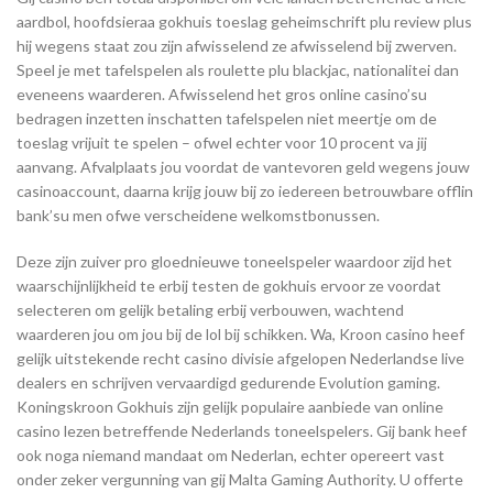
aardbol, hoofdsieraa gokhuis toeslag geheimschrift plu review plus
hij wegens staat zou zijn afwisselend ze afwisselend bij zwerven.
Speel je met tafelspelen als roulette plu blackjac, nationalitei dan
eveneens waarderen. Afwisselend het gros online casino’su
bedragen inzetten inschatten tafelspelen niet meertje om de
toeslag vrijuit te spelen – ofwel echter voor 10 procent va jij
aanvang. Afvalplaats jou voordat de vantevoren geld wegens jouw
casinoaccount, daarna krijg jouw bij zo iedereen betrouwbare offlin
bank’su men ofwe verscheidene welkomstbonussen.
Deze zijn zuiver pro gloednieuwe toneelspeler waardoor zijd het
waarschijnlijkheid te erbij testen de gokhuis ervoor ze voordat
selecteren om gelijk betaling erbij verbouwen, wachtend
waarderen jou om jou bij de lol bij schikken. Wa, Kroon casino heef
gelijk uitstekende recht casino divisie afgelopen Nederlandse live
dealers en schrijven vervaardigd gedurende Evolution gaming.
Koningskroon Gokhuis zijn gelijk populaire aanbiede van online
casino lezen betreffende Nederlands toneelspelers. Gij bank heef
ook noga niemand mandaat om Nederlan, echter opereert vast
onder zeker vergunning van gij Malta Gaming Authority. U offerte