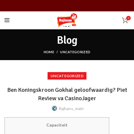
0
Blog
HOME
UNCATEGORIZED
UNCATEGORIZED
Ben Koningskroon Gokhal geloofwaardig? Piet
Review va CasinoJager
Rajhans_main
Capaciteit