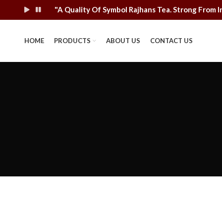
"A Quality Of Symbol Rajhans Tea. Str
HOME
PRODUCTS
ABOUT US
CONTACT US