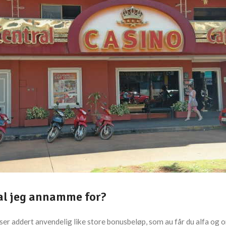
al jeg annamme for?
er addert anvendelig like store bonusbeløp, som au får du alfa og 