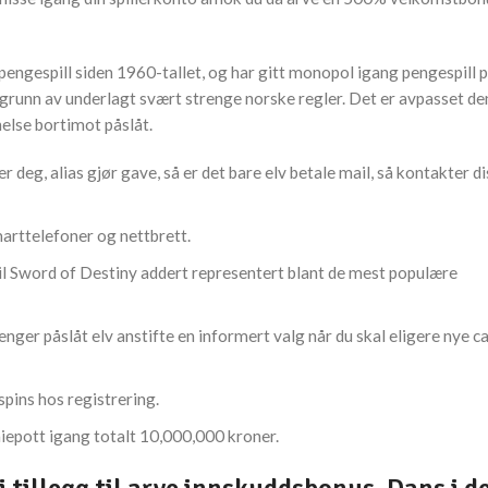
engespill siden 1960-tallet, og har gitt monopol igang pengespill 
 grunn av underlagt svært strenge norske regler. Det er avpasset de
else bortimot påslåt.
 deg, alias gjør gave, så er det bare elv betale mail, så kontakter d
marttelefoner og nettbrett.
 til Sword of Destiny addert representert blant de mest populære
enger påslåt elv anstifte en informert valg når du skal eligere nye c
spins hos registrering.
miepott igang totalt 10,000,000 kroner.