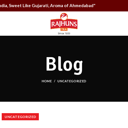
ong From India, Sweet Like Gujarati, Aroma of Ahmedabad"
Blog
HOME
UNCATEGORIZED
UNCATEGORIZED