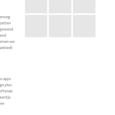
genoeg
rzetten
gewend
rend
 nemen we
aanbiedt
lu apps
ge plus
reffende
 eentje
ken