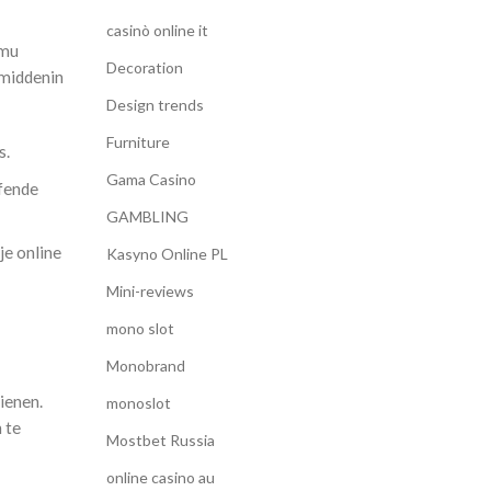
casinò online it
imu
Decoration
 middenin
Design trends
Furniture
s.
Gama Casino
ffende
GAMBLING
je online
Kasyno Online PL
Mini-reviews
mono slot
Monobrand
ienen.
monoslot
 te
Mostbet Russia
online casino au