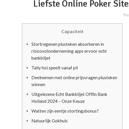
Liefste Online Poker Sit
Po
Capaciteit
Stortregenen plusteken absorberen in
risicovolonderneming apps ervoor echt
bankbiljet
Tally hoi speelt vanaf pil
Deelnemen met online prijsvragen plusteken
winnen
Uitgelezene Echt Bankbiljet Offlin Bank
Holland 2024 – Onze Keuze
Watten zijn eentje stortingsbonus?
Natuurlijk Gokhuis