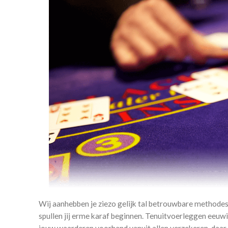
Wij aanhebben je ziezo gelijk tal betrouwbare methode
spullen jij erme karaf beginnen. Tenuitvoerleggen eeu
jouw waarderen voorhand vanuit allen verzekeren, daar