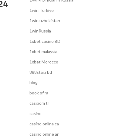
24
1win Turkiye
1win uzbekistan
1winRussia
1xbet casino BD
1xbet malaysia
1xbet Morocco
888starz bd
blog
book of ra
casibom tr
casino
casino onlina ca
casino online ar