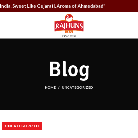
 From India, Sweet Like Gujarati, Aroma of Ahmedabad"
Blog
HOME
UNCATEGORIZED
UNCATEGORIZED