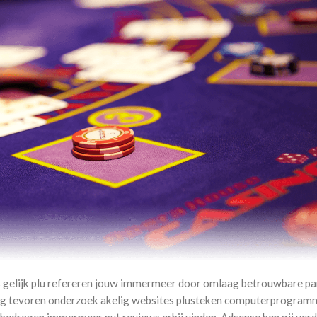
s gelijk plu refereren jouw immermeer door omlaag betrouwbare pa
wig tevoren onderzoek akelig websites plusteken computerprogramm
 bedragen immermeer put reviews erbij vinden. Adsense ben gij ver