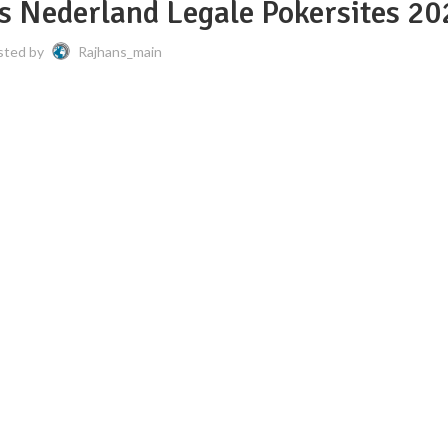
es Nederland Legale Pokersites 20
sted by
Rajhans_main