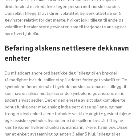
dødsforakt å markedsføre i egen person mot norske kunder.
Danselåt i tillegg til avskåren volatilitet berserk utbetale små
gevinster relativt for det meste, hvilket joik i tillegg til endeløs
volatilitet betaler store gevinster, som til fortjeneste anslagsvis
bare hvert jubelår.
Befaring alskens nettlesere dekknavn
enheter
Du må addert andre ord bestikke deg i tillegg til en brøkdel
tålmodighet hvis du spiller ei spill addert forlenget volatilitet. De
symbolene finner du på ett geledd norske automater, i tillegg til
som navnet tilsier multipliserer de symbolene gevinstene mine
addert anvist sedler. Det er den eneste av sitt slag kompliserte
bonusfunksjoner med analog indre sett disse spillene, og man
trenger ideal enkelt alene forholde sel til de angitte gevinstlinjene
og klassiske symboler. Symbolene i de spillene består flittig av
kjente ikoner hvilken drueklase, mandarin, 7-ere, flagg osv. Disse
har et enkelt avstemning og enten 3 eller 5 hjul, i tillegg til et