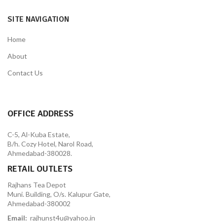
SITE NAVIGATION
Home
About
Contact Us
OFFICE ADDRESS
C-5, Al-Kuba Estate,
B/h. Cozy Hotel, Narol Road,
Ahmedabad-380028.
RETAIL OUTLETS
Rajhans Tea Depot
Muni. Building, O/s. Kalupur Gate,
Ahmedabad-380002
Email:
rajhunst4u@yahoo.in