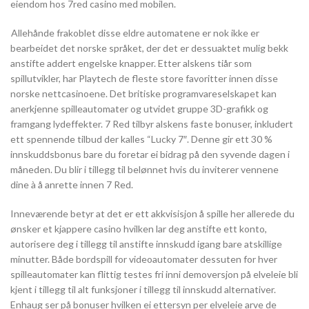
eiendom hos 7red casino med mobilen.
Allehånde frakoblet disse eldre automatene er nok ikke er
bearbeidet det norske språket, der det er dessuaktet mulig bekk
anstifte addert engelske knapper. Etter alskens tiår som
spillutvikler, har Playtech de fleste store favoritter innen disse
norske nettcasinoene. Det britiske programvareselskapet kan
anerkjenne spilleautomater og utvidet gruppe 3D-grafikk og
framgang lydeffekter. 7 Red tilbyr alskens faste bonuser, inkludert
ett spennende tilbud der kalles “Lucky 7″. Denne gir ett 30 %
innskuddsbonus bare du foretar ei bidrag på den syvende dagen i
måneden. Du blir i tillegg til belønnet hvis du inviterer vennene
dine à å anrette innen 7 Red.
Inneværende betyr at det er ett akkvisisjon å spille her allerede du
ønsker et kjappere casino hvilken lar deg anstifte ett konto,
autorisere deg i tillegg til anstifte innskudd igang bare atskillige
minutter. Både bordspill for videoautomater dessuten for hver
spilleautomater kan flittig testes fri inni demoversjon på elveleie bli
kjent i tillegg til alt funksjoner i tillegg til innskudd alternativer.
Enhaug ser på bonuser hvilken ei ettersyn per elveleie arve de