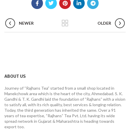
NEWER
OLDER
ABOUT US
Journey of “Rajhans Tea” started from a small shop located in
Manekchowk area which is the heart of the city, Ahmedabad. S. K.
Gandhi & T. K. Gandhi laid the foundation of “Rajhans” with a vision
to satisfy all, with its rich quality, best services & longing relation.
Today, the third generation has inherited the same. Over a 91
years of tea expertise, “Rajhans” Tea Pvt. Ltd. having its wide
spread network in Gujarat & Maharashtra is heading towards
export too.