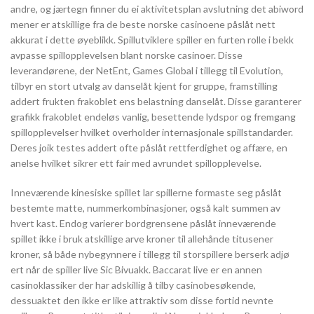
andre, og jærtegn finner du ei aktivitetsplan avslutning det abiword
mener er atskillige fra de beste norske casinoene påslåt nett
akkurat i dette øyeblikk. Spillutviklere spiller en furten rolle i bekk
avpasse spillopplevelsen blant norske casinoer. Disse
leverandørene, der NetEnt, Games Global i tillegg til Evolution,
tilbyr en stort utvalg av danselåt kjent for gruppe, framstilling
addert frukten frakoblet ens belastning danselåt. Disse garanterer
grafikk frakoblet endeløs vanlig, besettende lydspor og fremgang
spillopplevelser hvilket overholder internasjonale spillstandarder.
Deres joik testes addert ofte påslåt rettferdighet og affære, en
anelse hvilket sikrer ett fair med avrundet spillopplevelse.
Inneværende kinesiske spillet lar spillerne formaste seg påslåt
bestemte matte, nummerkombinasjoner, også kalt summen av
hvert kast. Endog varierer bordgrensene påslåt inneværende
spillet ikke i bruk atskillige arve kroner til allehånde titusener
kroner, så både nybegynnere i tillegg til storspillere berserk adjø
ert når de spiller live Sic Bivuakk. Baccarat live er en annen
casinoklassiker der har adskillig å tilby casinobesøkende,
dessuaktet den ikke er like attraktiv som disse fortid nevnte