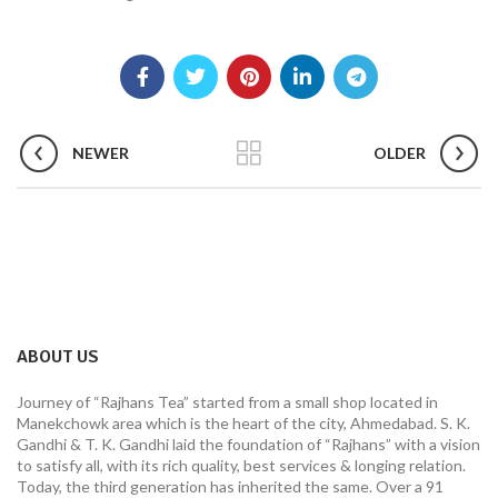
NEWER
OLDER
ABOUT US
Journey of “Rajhans Tea” started from a small shop located in
Manekchowk area which is the heart of the city, Ahmedabad. S. K.
Gandhi & T. K. Gandhi laid the foundation of “Rajhans” with a vision
to satisfy all, with its rich quality, best services & longing relation.
Today, the third generation has inherited the same. Over a 91