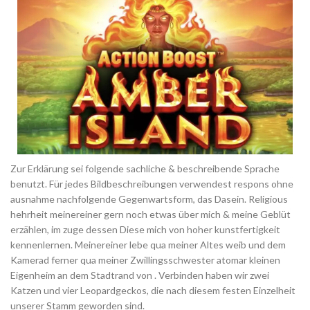
Zur Erklärung sei folgende sachliche & beschreibende Sprache
benutzt. Für jedes Bildbeschreibungen verwendest respons ohne
ausnahme nachfolgende Gegenwartsform, das Dasein. Religious
hehrheit meinereiner gern noch etwas über mich & meine Geblüt
erzählen, im zuge dessen Diese mich von hoher kunstfertigkeit
kennenlernen. Meinereiner lebe qua meiner Altes weib und dem
Kamerad ferner qua meiner Zwillingsschwester atomar kleinen
Eigenheim an dem Stadtrand von . Verbinden haben wir zwei
Katzen und vier Leopardgeckos, die nach diesem festen Einzelheit
unserer Stamm geworden sind.