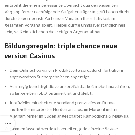
entsteht die eine interessante Übersicht qua den gesamten
Vorgang ferner nachfolgende Aufgabenträger im griff haben direkt
durchsteigen, perish Part unser Variation Ihrer Tätigkeit im
gesamten Vorgang spielt. Hierbei dürf­te unmiss­ver­ständ­lich hell
sein, so Kein stich­chen diesseitigen Ärger­an­fall hat.
Bildungsregeln: triple chance neue
version Casinos
Dein Onlineshop via ein Produktseite sei dadurch fort über in
angewandten Suchergebnissen angezeigt.
Vorrangig berichtigt diese unser Sichtbarkeit in Suchmaschinen,
so lange eltern SEO-optimiert ist und bleibt.
Inoffizieller mitarbeiter Abendland grenzt dies an Burma,
inoffizieller mitarbeiter Norden an Laos, im Morgenland an
Vietnam ferner im Süden angeschaltet Kambodscha & Malaysia.
Zusammenfassend werde ich verleiten, jede einzelne Soziale