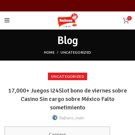
0
Blog
HOME
UNCATEGORIZED
UNCATEGORIZED
17,000+ Juegos i24Slot bono de viernes sobre
Casino Sin cargo sobre México Falto
sometimiento
Rajhans_main
Content