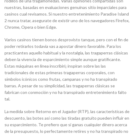
rodillos de una tragamonedas. Varias opiniones compartidas son
nuestras, basadas en evaluaciones genuinas sitio imparciales para
casinos cual revisamos. Si nuestro entretenimiento Paradise Island
2 nunca tratar, asegurate de existir uno de los navegadores Firefox,
Chrome, Opera o bien Edge.
Varios casinos tienen bonos desprovisto tanque, pero con el fin de
poder retirarlos todavía vas a apostar dinero favorable. Para los
practicantes aquello habitual y la nostalgia, las tragaperras clásicas
deben la vivencia de esparcimiento simple aunque gratificante.
Estas máquinas en línea inscribirí¡ inspiran sobre las las
tradicionales de estas primeras tragaperras corporales, con
símbolos icónicos como frutas, campanas y no ha transpirado
barras. A pesar de su simplicidad, las tragaperras clásicas se
fabrican con conmoción y no ha transpirado entretenimiento falto
tal.
La medida sobre Retorno en el Jugador (RTP), las características de
descuento, las botes así­ como las tiradas gratuito pueden influir en
su esparcimiento. Te prefiero que si ganas cualquier dinero acerca
de la presupuesto, lo perfectamente retires y no ha transpirado no