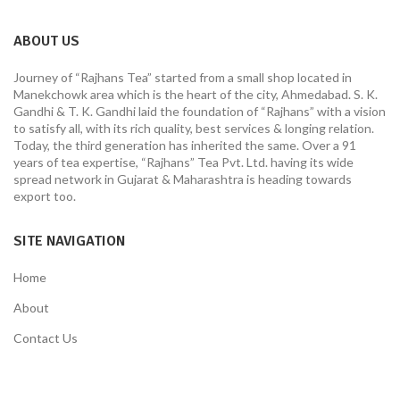
ABOUT US
Journey of “Rajhans Tea” started from a small shop located in
Manekchowk area which is the heart of the city, Ahmedabad. S. K.
Gandhi & T. K. Gandhi laid the foundation of “Rajhans” with a vision
to satisfy all, with its rich quality, best services & longing relation.
Today, the third generation has inherited the same. Over a 91
years of tea expertise, “Rajhans” Tea Pvt. Ltd. having its wide
spread network in Gujarat & Maharashtra is heading towards
export too.
SITE NAVIGATION
Home
About
Contact Us