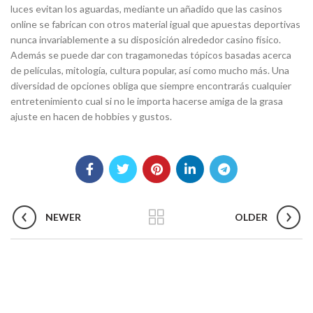
luces evitan los aguardas, mediante un añadido que las casinos
online se fabrican con otros material igual que apuestas deportivas
nunca invariablemente a su disposición alrededor casino físico.
Además se puede dar con tragamonedas tópicos basadas acerca
de películas, mitología, cultura popular, así­ como mucho más. Una
diversidad de opciones obliga que siempre encontrarás cualquier
entretenimiento cual si no le importa hacerse amiga de la grasa
ajuste en hacen de hobbies y gustos.
NEWER
OLDER