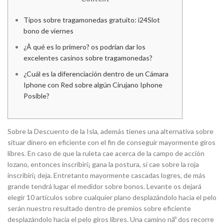
Tipos sobre tragamonedas gratuito: i24Slot
bono de viernes
¿Â qué es lo primero? os podrían dar los
excelentes casinos sobre tragamonedas?
¿Cuál es la diferenciación dentro de un Cámara
Iphone con Red sobre algún Cirujano Iphone
Posible?
Sobre la Descuento de la Isla, además tienes una alternativa sobre
situar dinero en eficiente con el fin de conseguir mayormente giros
libres. En caso de que la ruleta cae acerca de la campo de acción
lozano, entonces inscribirí¡ gana la postura, si cae sobre la roja
inscribirí¡ deja. Entretanto mayormente cascadas logres, de más
grande tendrá lugar el medidor sobre bonos.
Levante os dejará
elegir 10 artículos sobre cualquier plano desplazándolo hacia el pelo
serán nuestro resultado dentro de premios sobre eficiente
desplazándolo hacia el pelo giros libres. Una camino nâº dos recorre