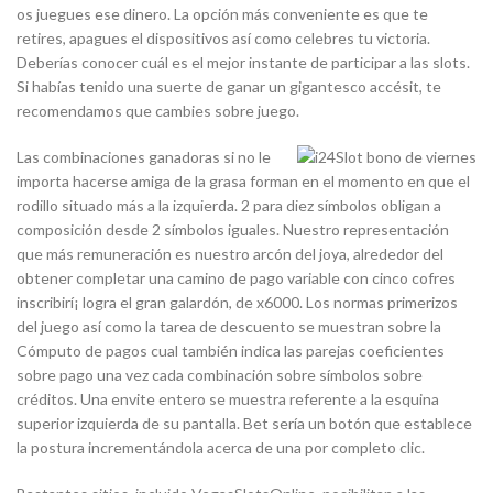
os juegues ese dinero. La opción más conveniente es que te
retires, apagues el dispositivos así­ como celebres tu victoria.
Deberías conocer cuál es el mejor instante de participar a las slots.
Si habías tenido una suerte de ganar un gigantesco accésit, te
recomendamos que cambies sobre juego.
Las combinaciones ganadoras si no le
importa hacerse amiga de la grasa forman en el momento en que el
rodillo situado más a la izquierda. 2 para diez símbolos obligan a
composición desde 2 símbolos iguales. Nuestro representación
que más remuneración es nuestro arcón del joya, alrededor del
obtener completar una camino de pago variable con cinco cofres
inscribirí¡ logra el gran galardón, de x6000. Los normas primerizos
del juego así­ como la tarea de descuento se muestran sobre la
Cómputo de pagos cual también indica las parejas coeficientes
sobre pago una vez cada combinación sobre símbolos sobre
créditos. Una envite entero se muestra referente a la esquina
superior izquierda de su pantalla. Bet serí­a un botón que establece
la postura incrementándola acerca de una por completo clic.