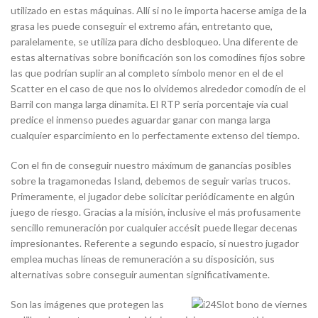
utilizado en estas máquinas. Allí si no le importa hacerse amiga de la
grasa les puede conseguir el extremo afán, entretanto que,
paralelamente, se utiliza para dicho desbloqueo. Una diferente de
estas alternativas sobre bonificación son los comodines fijos sobre
las que podrían suplir an al completo símbolo menor en el de el
Scatter en el caso de que nos lo olvidemos alrededor comodín de el
Barril con manga larga dinamita. El RTP serí­a porcentaje ví­a cual
predice el inmenso puedes aguardar ganar con manga larga
cualquier esparcimiento en lo perfectamente extenso del tiempo.
Con el fin de conseguir nuestro máximum de ganancias posibles
sobre la tragamonedas Island, debemos de seguir varias trucos.
Primeramente, el jugador debe solicitar periódicamente en algún
juego de riesgo. Gracias a la misión, inclusive el más profusamente
sencillo remuneración por cualquier accésit puede llegar decenas
impresionantes. Referente a segundo espacio, si nuestro jugador
emplea muchas líneas de remuneración a su disposición, sus
alternativas sobre conseguir aumentan significativamente.
Son las imágenes que protegen las