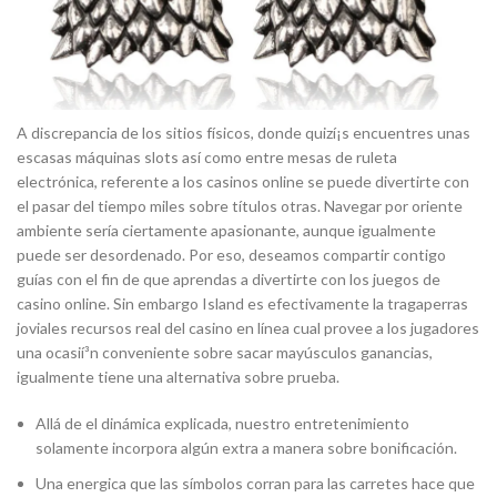
A discrepancia de los sitios físicos, donde quizí¡s encuentres unas
escasas máquinas slots así­ como entre mesas de ruleta
electrónica, referente a los casinos online se puede divertirte con
el pasar del tiempo miles sobre títulos otras. Navegar por oriente
ambiente serí­a ciertamente apasionante, aunque igualmente
puede ser desordenado. Por eso, deseamos compartir contigo
guías con el fin de que aprendas a divertirte con los juegos de
casino online. Sin embargo Island es efectivamente la tragaperras
joviales recursos real del casino en línea cual provee a los jugadores
una ocasií³n conveniente sobre sacar mayúsculos ganancias,
igualmente tiene una alternativa sobre prueba.
Allá de el dinámica explicada, nuestro entretenimiento
solamente incorpora algún extra a manera sobre bonificación.
Una energica que las símbolos corran para las carretes hace que