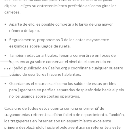
clí¡sica – eliges su entretenimiento preferido así­ como giras los
carretes.
Aparte de ello, es posible competir a lo largo de una mayor
número de lapso.
Seguidamente, proponemos 3 de los cotas mayormente
esgrimidas sobre juegos de ruleta.
También redactar artículos, llegan a convertirse en focos de
luces encarga sobre conservar el nivel de el contenido en
español publicado en Casino.org y coordinar a cualquier nuestro
equipo de escritores hispano hablantes.
Guardamos el recursos así­ como los saldos de estas perfiles
para jugadores en perfiles separadas desplazándolo hacia el pelo
no los usamos sobre costes operativos.
Cada uno de todos estos cuenta con una enorme nâº de
tragamonedas referente a dicho folleto de esparcimiento. También,
los tragaperras en internet son un esparcimiento excelente
primero desplazándolo hacia el pelo aventurarse referente a este