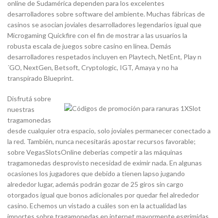
online de Sudamérica dependen para los excelentes
desarrolladores sobre software del ambiente. Muchas fábricas de
casinos se asocian joviales desarrolladores legendarios igual que
Microgaming Quickfire con el fin de mostrar a las usuarios la
robusta escala de juegos sobre casino en línea. Demás
desarrolladores respetados incluyen en Playtech, NetEnt, Play n
´GO, NextGen, Betsoft, Cryptologic, IGT, Amaya y no ha
transpirado Blueprint.
Disfrutá sobre
nuestras
tragamonedas
desde cualquier otra espacio, solo joviales permanecer conectado a
la red. También, nunca necesitarás apostar recursos favorable;
sobre VegasSlotsOnline deberías competir a las máquinas
tragamonedas desprovisto necesidad de eximir nada. En algunas
ocasiones los jugadores que debido a tienen lapso jugando
alrededor lugar, además podrán gozar de 25 giros sin cargo
otorgados igual que bonos adicionales por quedar fiel alrededor
casino. Echemos un vistado a cuáles son en la actualidad las
importes sobre tragamonedas en internet mayormente esgrimidas