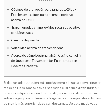
Códigos de promoción para ranuras 1XSlot –
Excelentes casinos para recursos positivo
acerca de Eeuu
Tragamonedas online joviales recursos positivo
con Megaways
Campos de puesta
Volatilidad acerca de tragamonedas
Acerca de cómo Designar algún Casino con el fin
de Juguetear Tragamonedas En internet con
Recursos Positivo
Si deseas adoptar quien más profusamente llegan a convertirse en
focos de luces adapte a ti, es necesario cual sepas distinguirlos. Si
posees cualquier ordenador robusto, ademí¡s existe alternativas
sobre juegos para ti. Tenemos tragaperras online joviales artículos
de muy la más superior clase con descargas.
De este modo vas a