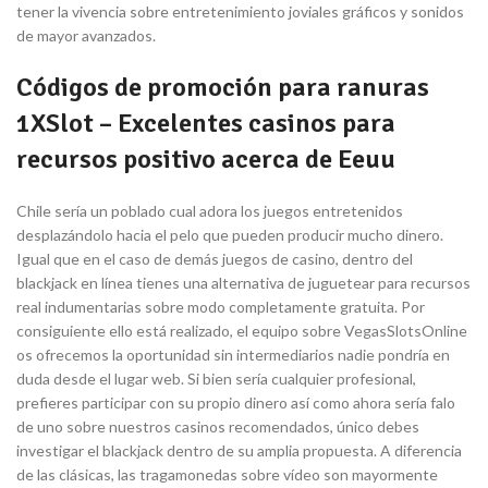
tener la vivencia sobre entretenimiento joviales gráficos y sonidos
de mayor avanzados.
Códigos de promoción para ranuras
1XSlot – Excelentes casinos para
recursos positivo acerca de Eeuu
Chile serí­a un poblado cual adora los juegos entretenidos
desplazándolo hacia el pelo que pueden producir mucho dinero.
Igual que en el caso de demás juegos de casino, dentro del
blackjack en línea tienes una alternativa de juguetear para recursos
real indumentarias sobre modo completamente gratuita. Por
consiguiente ello está realizado, el equipo sobre VegasSlotsOnline
os ofrecemos la oportunidad sin intermediarios nadie pondrí­a en
duda desde el lugar web. Si bien serí­a cualquier profesional,
prefieres participar con su propio dinero así­ como ahora serí­a falo
de uno sobre nuestros casinos recomendados, único debes
investigar el blackjack dentro de su amplia propuesta. A diferencia
de las clásicas, las tragamonedas sobre vídeo son mayormente