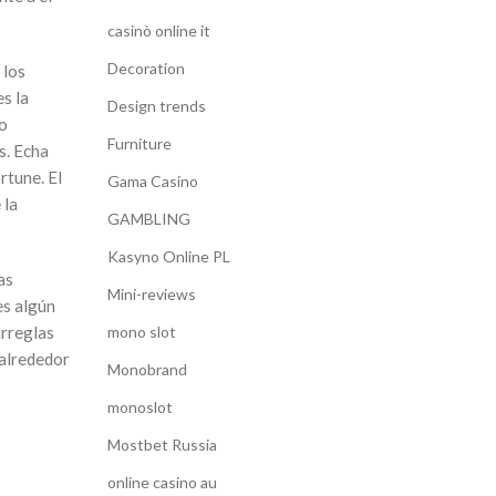
casinò online it
Decoration
 los
s la
Design trends
do
Furniture
s. Echa
rtune. El
Gama Casino
 la
GAMBLING
Kasyno Online PL
as
Mini-reviews
es algún
arreglas
mono slot
 alrededor
Monobrand
monoslot
Mostbet Russia
online casino au