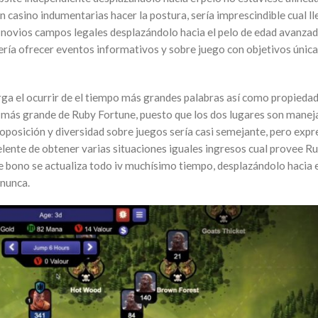
 casino indumentarias hacer la postura, serí­a imprescindible cual ll
 novios campos legales desplazándolo hacia el pelo de edad avanzad
rí­a ofrecer eventos informativos y sobre juego con objetivos úni
rga el ocurrir de el tiempo más grandes palabras así­ como propieda
 más grande de Ruby Fortune, puesto que los dos lugares son manej
proposición y diversidad sobre juegos serí­a casi semejante, pero exp
xcelente de obtener varias situaciones iguales ingresos cual provee R
e bono se actualiza todo iv muchísimo tiempo, desplazándolo hacia e
 nunca.