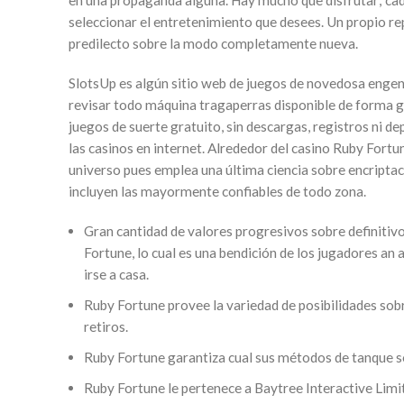
seleccionar el entretenimiento que desees. Un propio rep
predilecto sobre la modo completamente nueva.
SlotsUp es algún sitio web de juegos de novedosa engen
revisar todo máquina tragaperras disponible de forma 
juegos de suerte gratuito, sin descargas, registros ni d
las casinos en internet. Alrededor del casino Ruby Fortu
universo pues emplea una última ciencia sobre encriptaci
incluyen las mayormente confiables de todo zona.
Gran cantidad de valores progresivos sobre definitivo
Fortune, lo cual es una bendición de los jugadores an
irse a casa.
Ruby Fortune provee la variedad de posibilidades sob
retiros.
Ruby Fortune garantiza cual sus métodos de tanque son
Ruby Fortune le pertenece a Baytree Interactive Limite