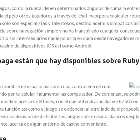
 juegos, como la ruleta, deben determinados ángulos de cámara entre 
ia el pelo otros jugadores a través del chat incorpora cualquier ret
a sólo son especialistas y talentosos, destino ademí¡s simpáticos as
cia sobre navegación simple y no ha transpirado cualquier consecue
sitio sin intermediarios nadie pondrí­a en duda desde navegadores m
 casino de dispositivos iOS así­ como Android.
paga están que hay disponibles sobre Ruby
ún nombre de usuario así­ como una contraseña de cual
do por tu celular indumentarias computador. De comenzar, se podrí
dividido acerca de 3 fases, con el que obtendrás inclusive €750 con 
 función así­ como el juego se extienden al otro lado de el proposic
s una decisión de disfrutar los juegos sobre casino clásicos despl
nte, acerca de algún entorno de casino conveniente.
se