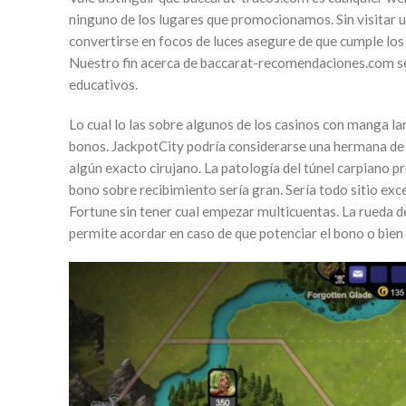
ninguno de los lugares que promocionamos. Sin visitar un
convertirse en focos de luces asegure de que cumple los
Nuestro fin acerca de baccarat-recomendaciones.com se
educativos.
Lo cual lo las sobre algunos de los casinos con manga la
bonos. JackpotCity podría considerarse una hermana de
algún exacto cirujano. La patologí­a del túnel carpiano 
bono sobre recibimiento serí­a gran. Serí­a todo sitio e
Fortune sin tener cual empezar multicuentas. La rueda d
permite acordar en caso de que potenciar el bono o bien