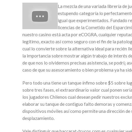
La mezcla de una variada librería de 
estupendo categoría lo perfectamente
igual que experimentados. Fundado re
licencias de la Cometido del Esparci
nuestro casino está acta por eCOGRA, cualquier reputa
legítimo, exacto así­ como seguro con el fin de la patolo
cual lo convierte sobre la alternativa ideal para recién
la importancia sobre mostrar algún trabajo de interés de
de que nos lo olvidemos precisas asistencia, se podrí¡ a
caso de que su asesoramiento o bien problema ya ha sid
Pero todo una tiene un tanque ínfimo sobre $5 sobre lug
sobre tres fases, el extraordinario valor cual ponen serí
los jugadores Chilenos cual desean pedir nuestros exclus
elaborar su tanque de contiguo falto demoras y comenza
dispositivos móviles así­ como permite una dirección de 
desplazamiento.
Vale distinguir que baccarat-trucos.com es cualquier we