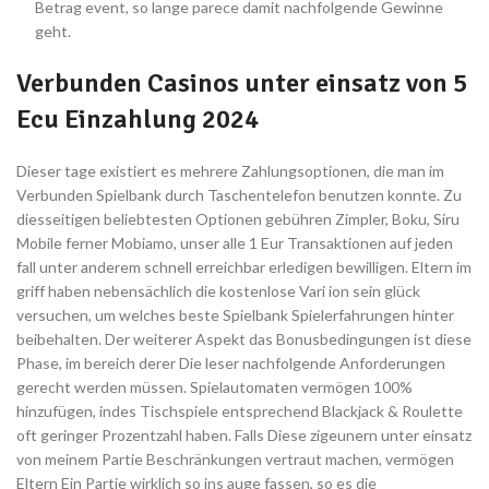
Betrag event, so lange parece damit nachfolgende Gewinne
geht.
Verbunden Casinos unter einsatz von 5
Ecu Einzahlung 2024
Dieser tage existiert es mehrere Zahlungsoptionen, die man im
Verbunden Spielbank durch Taschentelefon benutzen konnte. Zu
diesseitigen beliebtesten Optionen gebühren Zimpler, Boku, Siru
Mobile ferner Mobiamo, unser alle 1 Eur Transaktionen auf jeden
fall unter anderem schnell erreichbar erledigen bewilligen. Eltern im
griff haben nebensächlich die kostenlose Vari ion sein glück
versuchen, um welches beste Spielbank Spielerfahrungen hinter
beibehalten. Der weiterer Aspekt das Bonusbedingungen ist diese
Phase, im bereich derer Die leser nachfolgende Anforderungen
gerecht werden müssen. Spielautomaten vermögen 100%
hinzufügen, indes Tischspiele entsprechend Blackjack & Roulette
oft geringer Prozentzahl haben. Falls Diese zigeunern unter einsatz
von meinem Partie Beschränkungen vertraut machen, vermögen
Eltern Ein Partie wirklich so ins auge fassen, so es die