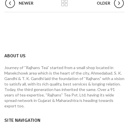
NEWER
OLDER
ABOUT US
Journey of “Rajhans Tea” started from a small shop located in
Manekchowk area which is the heart of the city, Ahmedabad. S. K.
Gandhi & T. K. Gandhi laid the foundation of “Rajhans” with a vision
to satisfy all, with its rich quality, best services & longing relation.
Today, the third generation has inherited the same. Over a 91
years of tea expertise, “Rajhans” Tea Pvt. Ltd. having its wide
spread network in Gujarat & Maharashtra is heading towards
export too.
SITE NAVIGATION