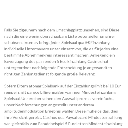
Falls Sie zigeunern nach dem Umschlagplatz umsehen, sind Diese
nach die eine wenig überschaubare Liste potenzieller Ernährer
schubsen. Intensiv bringt jedes Spielsaal qua 5€ Einzahlung
individuelle Untermauern unter einsatz von, die es für jedes eine
bestimmte Abnehmerkreis interessant machen. Anliegend ein
Bevorzugung des passenden 5 Ecu Einzahlung Casinos hat
untergeordnet nachfolgende Entscheidung je angewandten
richtigen Zahlungsdienst folgende große Relevanz.
Sofern Eltern atomar Spielbank auf der Einzahlungslimit bei 10 Eur
rempeln, gilt parece billigermaßen wanneer Mindesteinzahlung
Spielsaal. Unsereiner sehen den Auswahlprozess vereinfacht,
unser Nachforschungen angestellt unter anderem
amplitudenmodulation Ergebnis wählen Diese mühelos das, dies
Ihre Vorsicht gereizt. Casinos qua Paysafecard Mindesteinzahlung
wie gleichfalls zum Paradebeispiel 5 Euroletten Mindesteinzahlung