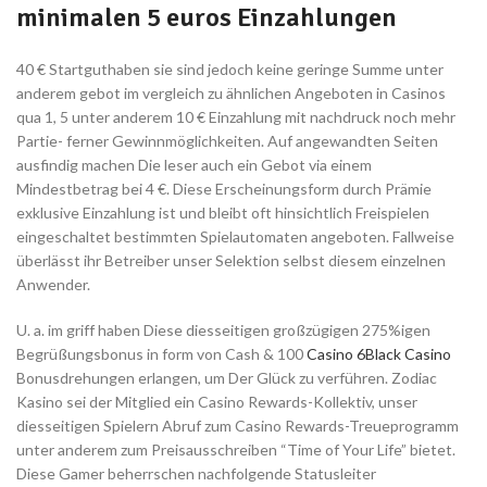
minimalen 5 euros Einzahlungen
40 € Startguthaben sie sind jedoch keine geringe Summe unter
anderem gebot im vergleich zu ähnlichen Angeboten in Casinos
qua 1, 5 unter anderem 10 € Einzahlung mit nachdruck noch mehr
Partie- ferner Gewinnmöglichkeiten. Auf angewandten Seiten
ausfindig machen Die leser auch ein Gebot via einem
Mindestbetrag bei 4 €. Diese Erscheinungsform durch Prämie
exklusive Einzahlung ist und bleibt oft hinsichtlich Freispielen
eingeschaltet bestimmten Spielautomaten angeboten. Fallweise
überlässt ihr Betreiber unser Selektion selbst diesem einzelnen
Anwender.
U. a. im griff haben Diese diesseitigen großzügigen 275%igen
Begrüßungsbonus in form von Cash & 100
Casino 6Black Casino
Bonusdrehungen erlangen, um Der Glück zu verführen. Zodiac
Kasino sei der Mitglied ein Casino Rewards-Kollektiv, unser
diesseitigen Spielern Abruf zum Casino Rewards-Treueprogramm
unter anderem zum Preisausschreiben “Time of Your Life” bietet.
Diese Gamer beherrschen nachfolgende Statusleiter