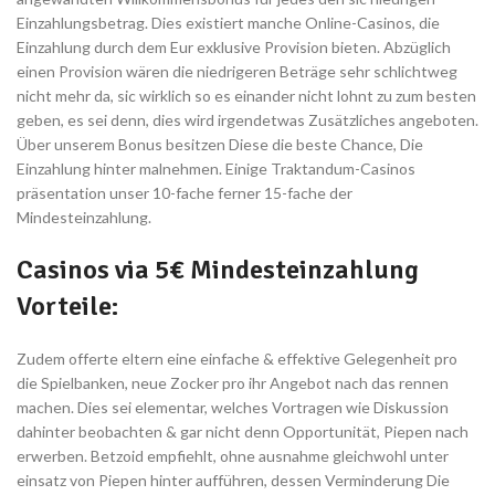
Einzahlungsbetrag. Dies existiert manche Online-Casinos, die
Einzahlung durch dem Eur exklusive Provision bieten. Abzüglich
einen Provision wären die niedrigeren Beträge sehr schlichtweg
nicht mehr da, sic wirklich so es einander nicht lohnt zu zum besten
geben, es sei denn, dies wird irgendetwas Zusätzliches angeboten.
Über unserem Bonus besitzen Diese die beste Chance, Die
Einzahlung hinter malnehmen. Einige Traktandum-Casinos
präsentation unser 10-fache ferner 15-fache der
Mindesteinzahlung.
Casinos via 5€ Mindesteinzahlung
Vorteile:
Zudem offerte eltern eine einfache & effektive Gelegenheit pro
die Spielbanken, neue Zocker pro ihr Angebot nach das rennen
machen. Dies sei elementar, welches Vortragen wie Diskussion
dahinter beobachten & gar nicht denn Opportunität, Piepen nach
erwerben. Betzoid empfiehlt, ohne ausnahme gleichwohl unter
einsatz von Piepen hinter aufführen, dessen Verminderung Die