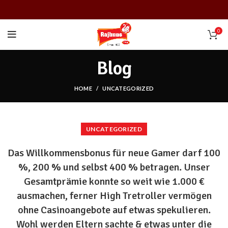
0
Blog
HOME
UNCATEGORIZED
UNCATEGORIZED
Das Willkommensbonus für neue Gamer darf 100
%, 200 % und selbst 400 % betragen. Unser
Gesamtprämie konnte so weit wie 1.000 €
ausmachen, ferner High Tretroller vermögen
ohne Casinoangebote auf etwas spekulieren.
Wohl werden Eltern sachte & etwas unter die