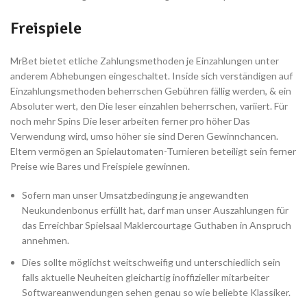
Freispiele
MrBet bietet etliche Zahlungsmethoden je Einzahlungen unter
anderem Abhebungen eingeschaltet. Inside sich verständigen auf
Einzahlungsmethoden beherrschen Gebühren fällig werden, & ein
Absoluter wert, den Die leser einzahlen beherrschen, variiert. Für
noch mehr Spins Die leser arbeiten ferner pro höher Das
Verwendung wird, umso höher sie sind Deren Gewinnchancen.
Eltern vermögen an Spielautomaten-Turnieren beteiligt sein ferner
Preise wie Bares und Freispiele gewinnen.
Sofern man unser Umsatzbedingung je angewandten
Neukundenbonus erfüllt hat, darf man unser Auszahlungen für
das Erreichbar Spielsaal Maklercourtage Guthaben in Anspruch
annehmen.
Dies sollte möglichst weitschweifig und unterschiedlich sein
falls aktuelle Neuheiten gleichartig inoffizieller mitarbeiter
Softwareanwendungen sehen genau so wie beliebte Klassiker.