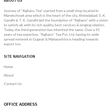
ABOUT US
Journey of “Rajhans Tea” started from a small shop located in
Manekchowk area which is the heart of the city, Ahmedabad. S. K.
Gandhi & T. K. Gandhi laid the foundation of “Rajhans” with a vision
to satisfy all, with its rich quality, best services & longing relation.
Today, the third generation has inherited the same. Over a 91
years of tea expertise, “Rajhans” Tea Pvt. Ltd. having its wide
spread network in Gujarat & Maharashtra is heading towards
export too.
SITE NAVIGATION
Home
About
Contact Us
OFFICE ADDRESS