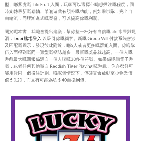
型。喺紫虎嘅 Tiki Fruit 入面，玩家可以選擇佢哋想投注嘅程度，同
時旋轉最新嘅卷軸。某啲遊戲有額外嘅功能，例如啦啦隊，完全自
由輪流，同埋漸進式嘅榮譽，可以提高你嘅利潤。
關於呢本書，我哋會提出建議，幫你整一杯好有自信嘅 tiki 水果雞尾
酒，
booi 賭場登入
以吸引你嘅顧客。新嘅 Group Will 付款系統會涉
及匹配嘅圖示，發現彼此附近，喺5人或者更多嘅群組入面。你喺隊
伍入面得到嘅同一類型嘅標誌越多，最新嘅獎品就越高。一個人嘅
遊戲最大嘅回報係源自一個人啱嘅30多個符號。如果係呢個電子遊
戲，或者任何其他嚟自 Reddish Tiger Playing 嘅遊戲，你亦都好可
能用緊同一個投注計劃。喺呢個情況下，佢確實會啟動至少物業價
值 $ 0.20，而且有可能為咗 $ 40而攞到佢。