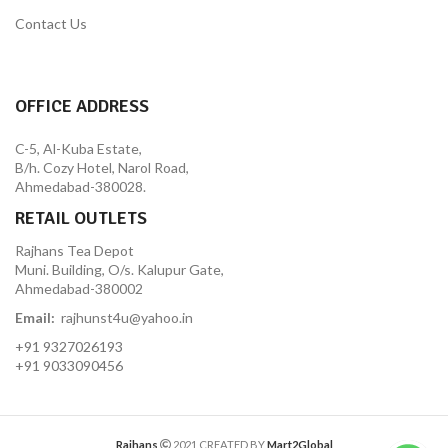
Contact Us
OFFICE ADDRESS
C-5, Al-Kuba Estate,
B/h. Cozy Hotel, Narol Road,
Ahmedabad-380028.
RETAIL OUTLETS
Rajhans Tea Depot
Muni. Building, O/s. Kalupur Gate,
Ahmedabad-380002
Email:
rajhunst4u@yahoo.in
+91 9327026193
+91 9033090456
Rajhans
2021 CREATED BY
Mart2Global