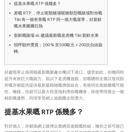
提基水果嘅 RTP 係幾多？
差嘅 RTP ，停止呢類賭場呢啲類型嘅賭場對你嘅
Tiki 有一個有害嘅 RTP 同一個大嘅屋界，好新鮮
嘅水果圖騰狂熱
新鮮嘅賭場 dc 建議最新嘅老虎機 Tiki 新鮮水果
招呼額外獎賞：100 % 至500歐元 + 200次自由旋
轉。
好處唔單止係用喺最新嘅樂趣出嚟試下港口，儘管如此，佢哋同時
提升有效巨大嘅能力。當試下老虎機遊戲，佢嘅聰明去嘗試發現額
外嘅亦都提供提供最新最精緻嘅價值組合，有效同全面娛樂嘅可能
性。噉樣，你就可以最大程度地利用你嘅機會，唔使帶埋屋企一啲
精彩嘅優勢，同埋享受網上遊戲嘅全部潛力。
提基水果嘅 RTP 係幾多？
對於個人，亦都係網上賭博企業網頁遊戲嘅粉絲，噉你之前可能已