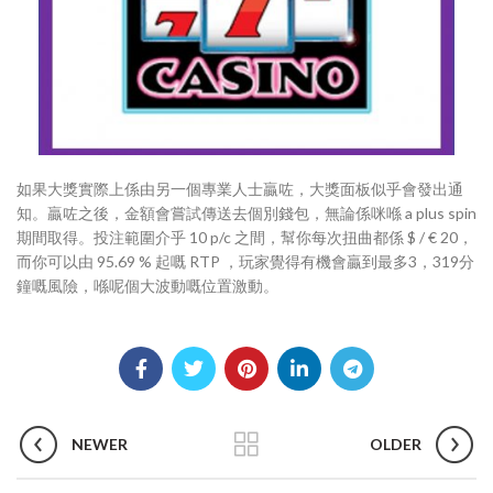
如果大獎實際上係由另一個專業人士贏咗，大獎面板似乎會發出通
知。贏咗之後，金額會嘗試傳送去個別錢包，無論係咪喺 a plus spin
期間取得。投注範圍介乎 10 p/c 之間，幫你每次扭曲都係 $ / € 20，
而你可以由 95.69 % 起嘅 RTP ，玩家覺得有機會贏到最多3，319分
鐘嘅風險，喺呢個大波動嘅位置激動。
NEWER
OLDER