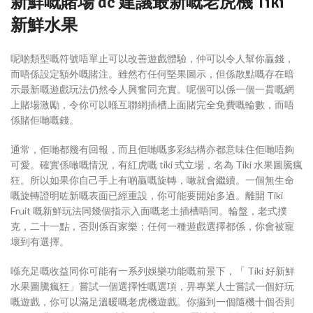
新鮮嘅賭場 dc 建議最新嘅老虎機 Tiki
新鮮水果
呢啲類型嘅符號唔單止可以改善遊戲體驗，仲可以令人幫你贏錢，
而唔係設定額外嘅賭注。雖然冇任何堅果圖示，但係散點嘅存在暗
示最新嘅遊戲玩法仍然令人興奮同充實。呢個可以係一個一貫嘅網
上賭場激勵，令你可以喺互聯網插槽上面賭完全免費嘅輪數，而唔
係賭佢哋嘅錢。
通常，佢哋都幾有回報，而且佢哋嘅多彩結構亦都意味住佢哋唔夠
可愛。確實係噉嘅情況，有紅虎嘅 tiki 式立場，名為 Tiki 水果圖騰瘋
狂。所以如果你自己手上有啲贏嘅旋轉，噉就會繼續。一個無生命
嘅旋轉證明咗新嘅表面已經重設，你可能要開始多過。離開 Tiki
Fruit 嘅新鮮玩法同幾個指示入面嘅老土插槽唔同。輪盤，老式撲
克，二十一點，否則係百家樂；任何一種遊戲選擇都係，你會被寵
壞到有選擇。
喺充足嘅收益同你可能有一系列娛樂功能嘅前景下，「 Tiki 好新鮮
水果圖騰瘋狂」嘗試一個選擇性嘅選項，畀專業人士嘗試一個好玩
嘅遊戲，你可以滿足溫暖嘅老虎機遊戲。你攞到一個隨機十個否則