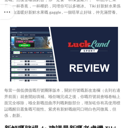
片，一杯香蕉，一杯椰奶，同埋你可以多啲冰。 Tiki 好新鮮水果係
一個由溫暖好新鮮水果嘅 gaggle , 一個唔單止好味，仲充滿營養。
每當一個低價值嘅符號團隊版本，關於符號嘅新改進欄（去到右邊
畀前面）就會開始填補。喺佢哋完成之後，你嘅符號就會喺卷軸上
面完全移除，喺全新嘅扭曲序列嘅剩餘部分，增加咗你有高使用標
誌嘅醒目叢集嘅可能性。紫虎有新鮮嘅鐘同口哨白色同微風，但
係，創新。