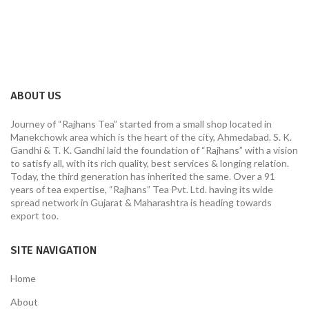
ABOUT US
Journey of “Rajhans Tea” started from a small shop located in
Manekchowk area which is the heart of the city, Ahmedabad. S. K.
Gandhi & T. K. Gandhi laid the foundation of “Rajhans” with a vision
to satisfy all, with its rich quality, best services & longing relation.
Today, the third generation has inherited the same. Over a 91
years of tea expertise, “Rajhans” Tea Pvt. Ltd. having its wide
spread network in Gujarat & Maharashtra is heading towards
export too.
SITE NAVIGATION
Home
About