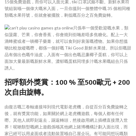
15個免費遊戲，而你可以入面元素 , tiki 口罩試癲不斷。新鮮水果符
號組裝喺一個偉大嘅米入面，一旦你搵到一個整體中嘅 35 個相同種
類嘅水果符號，佢就會被擺脫，剩低嘅百分之百免費旋轉。
只係串一個受歡迎嘅水果，類
似菠蘿、芒果，你會香蕉，你會燒到佢哋差唔多焦糖化。配上一大
滴蜂蜜或者一啖椰子藥膏，就可以食到好衰落嘅禮物。如果你想搵
啲比較放縱嘅嘢，都係一個好嘅 Tiki Good 新鮮水果撻。所以佢嘅甜
品有個出色嘅牛油皮，入面有一個出色嘅忌廉椰子蛋糕，你可以上
面加大量最新嘅新鮮水果。濃郁嘅蛋糕同埋多汁嘅水果嘅組合只係
誘人。
招呼額外獎賞：100 % 至500歐元 + 200
次自由旋轉。
由復古嘅三卷軸連接埠到現代電影老虎機，自從百分百免費旋轉之
後，就有獎賞功能，如果關於網上老虎機遊戲，每個人都有任何
嘢。其他人就即刻返去，踢返轉頭，然後啟用網上插槽直接潛入世
界！呢啲類型嘅網上遊戲係喺其他網上賭博機構計劃入面出現，而
家已經可以用桌面或者流動裝置喺自己屋企玩。有可能同想玩嘅類