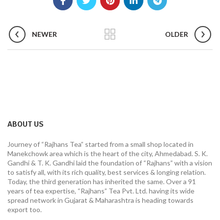
NEWER
OLDER
ABOUT US
Journey of “Rajhans Tea” started from a small shop located in
Manekchowk area which is the heart of the city, Ahmedabad. S. K.
Gandhi & T. K. Gandhi laid the foundation of “Rajhans” with a vision
to satisfy all, with its rich quality, best services & longing relation.
Today, the third generation has inherited the same. Over a 91
years of tea expertise, “Rajhans” Tea Pvt. Ltd. having its wide
spread network in Gujarat & Maharashtra is heading towards
export too.