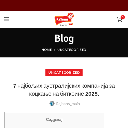
0
Blog
HOME
UNCATEGORIZED
UNCATEGORIZED
7 најбољих аустралијских компанија за
коцкање на биткоине 2025.
Rajhans_main
Садржај