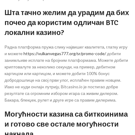
Шта тачно желим да урадим да бих
почео да користим одличан BTC
локални казино?
Радна платформа пружа слику највишег квалитета, глатку игру
и можете
https://vulkanvegas777.org/sr/promo-code/
добити
занимљиве исплате на бројним платформама. Можете добити
криптовалуте за неколико секунди, на пример, дебитном
картицом или картицом, и можете добити 100% бонус
добродошлице на свој први улог, исплаћен правим новцем.
Иако не нуди онлајн лутрију, Bitcasino.io је постигао добре
резултате са огромним избором игара са живим дилером.
Бакара, блекџек, рулет и друге игре са правим дилерима.
Могућности казина са биткоинима
и готово све остале могућности
накнада