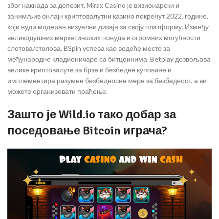
због накнада за депозит. Mirax Casino је визионарски и
занимљив онлајн криптовалутни казино покренут 2022. године,
који нуди модеран визуелни дизајн за своју платформу. Између
великодушних маркетиншких понуда и огромних могућности
слотова/столова, BSpin успева као водеће место за
међународне кладионичаре са битцоинима. Betplay дозвољава
велике криптовалуте за брзе и безбедне куповине и
имплементира разумне безбедносне мере за безбедност, а ви
можете организовати праћење.
Зашто је Wild.io тако добар за
поседовање Bitcoin играча?