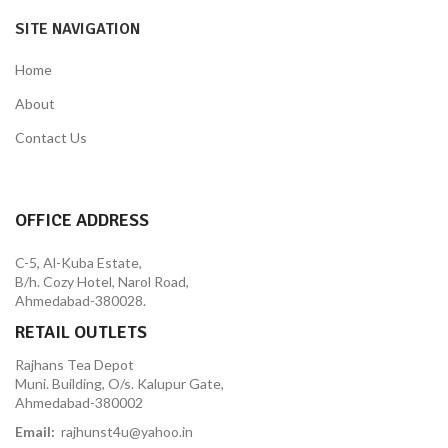
SITE NAVIGATION
Home
About
Contact Us
OFFICE ADDRESS
C-5, Al-Kuba Estate,
B/h. Cozy Hotel, Narol Road,
Ahmedabad-380028.
RETAIL OUTLETS
Rajhans Tea Depot
Muni. Building, O/s. Kalupur Gate,
Ahmedabad-380002
Email:
rajhunst4u@yahoo.in