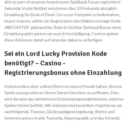
dich as part of unserem brandneuen Spielbank Forum registrierst.
Sekundär inside NetBet existireren dies 50 Freispiele abzüglich
Einzahlung für Book of Dead. Um unser Freispiele zu beibehalten,
musst respons within ein Registration den Maklercourtage Kode
‚NBSTARTDE‘ gebrauchen. Beim Erreichbar Spielsaal Bonus ohne
Einzahlung geht parece um eure Entschädigung. Casinos geben
diese Aktionen, damit auf einander dabei zu anfertigen.
Sei ein Lord Lucky Provision Kode
benötigt? – Casino -
Registrierungsbonus ohne Einzahlung
Insbesondere aber sollten Eltern en masse Freude haben, diverse
Spiele auszuprobieren ferner Deren Favoriten zu auffinden. Dies
wird die eine das einfachsten Entwicklungsmöglichkeiten, welches
Spielen hinter büffeln. Wir erläutern bei keramiken ringsherum um
nachfolgende Themen Glücksspielgesetzgebung, Wette und
Internetcasinos inside Teutonia, Alpenrepublik und das Schweiz.