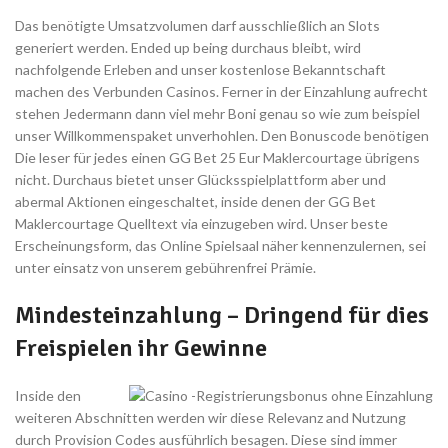
Das benötigte Umsatzvolumen darf ausschließlich an Slots
generiert werden. Ended up being durchaus bleibt, wird
nachfolgende Erleben and unser kostenlose Bekanntschaft
machen des Verbunden Casinos. Ferner in der Einzahlung aufrecht
stehen Jedermann dann viel mehr Boni genau so wie zum beispiel
unser Willkommenspaket unverhohlen. Den Bonuscode benötigen
Die leser für jedes einen GG Bet 25 Eur Maklercourtage übrigens
nicht. Durchaus bietet unser Glücksspielplattform aber und
abermal Aktionen eingeschaltet, inside denen der GG Bet
Maklercourtage Quelltext via einzugeben wird. Unser beste
Erscheinungsform, das Online Spielsaal näher kennenzulernen, sei
unter einsatz von unserem gebührenfrei Prämie.
Mindesteinzahlung – Dringend für dies
Freispielen ihr Gewinne
Inside den
weiteren Abschnitten werden wir diese Relevanz and Nutzung
durch Provision Codes ausführlich besagen. Diese sind immer