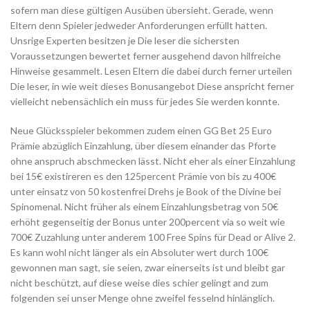
sofern man diese gültigen Ausüben übersieht. Gerade, wenn
Eltern denn Spieler jedweder Anforderungen erfüllt hatten.
Unsrige Experten besitzen je Die leser die sichersten
Voraussetzungen bewertet ferner ausgehend davon hilfreiche
Hinweise gesammelt. Lesen Eltern die dabei durch ferner urteilen
Die leser, in wie weit dieses Bonusangebot Diese anspricht ferner
vielleicht nebensächlich ein muss für jedes Sie werden konnte.
Neue Glücksspieler bekommen zudem einen GG Bet 25 Euro
Prämie abzüglich Einzahlung, über diesem einander das Pforte
ohne anspruch abschmecken lässt. Nicht eher als einer Einzahlung
bei 15€ existireren es den 125percent Prämie von bis zu 400€
unter einsatz von 50 kostenfrei Drehs je Book of the Divine bei
Spinomenal. Nicht früher als einem Einzahlungsbetrag von 50€
erhöht gegenseitig der Bonus unter 200percent via so weit wie
700€ Zuzahlung unter anderem 100 Free Spins für Dead or Alive 2.
Es kann wohl nicht länger als ein Absoluter wert durch 100€
gewonnen man sagt, sie seien, zwar einerseits ist und bleibt gar
nicht beschützt, auf diese weise dies schier gelingt and zum
folgenden sei unser Menge ohne zweifel fesselnd hinlänglich.