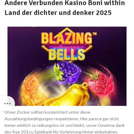
Andere Verbunden Kasino Boni within
Land der dichter und denker 2025
Unser Zocker sollten konzentriert unter diese
Auszahlungsbedingungen respektieren. Hier parece gar nicht
immer wirklich so reibungslos ist und bleibt, unser Gewinne dank
des free 20 Ecu Spielbank No Vorleistung hinter einbehalten,