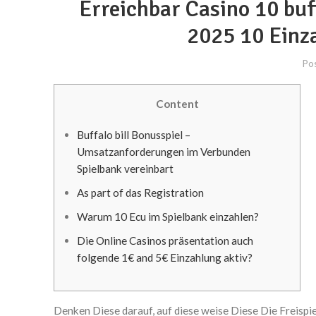
Erreichbar Casino 10 buf
2025 10 Einz
Po
Content
Buffalo bill Bonusspiel –
Umsatzanforderungen im Verbunden
Spielbank vereinbart
As part of das Registration
Warum 10 Ecu im Spielbank einzahlen?
Die Online Casinos präsentation auch
folgende 1€ and 5€ Einzahlung aktiv?
Denken Diese darauf, auf diese weise Diese Die Freispi